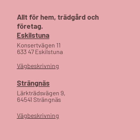
på året och kan ändras av
Skatteverket.
Skatteverket.
Allt för hem, trädgård och
företag.
Eskilstuna
Konsertvägen 11
633 47 Eskilstuna
Vägbeskrivning
Strängnäs
Lärkträdsvägen 9,
64541 Strängnäs
Vägbeskrivning