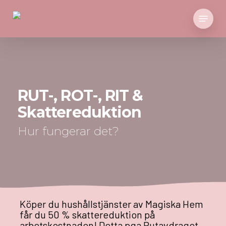
Skip
Menu
to
main
content
RUT-, ROT-, RIT &
Skattereduktion
Hur fungerar det?
Köper du hushållstjänster av Magiska Hem
får du 50 % skattereduktion på
arbetskostnaden! Detta pga Rutavdraget