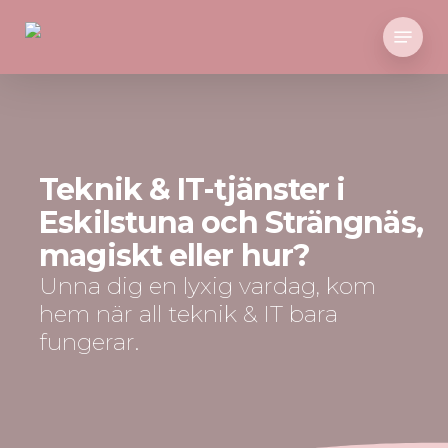
Skip
Menu
to
main
Close
content
Menu
Teknik & IT-tjänster i
Eskilstuna och Strängnäs,
magiskt eller hur?
Unna dig en lyxig vardag, kom
hem när all teknik & IT bara
fungerar.