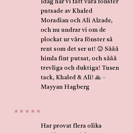
Idag har vi fått våra fönster
putsade av Khaled
Moradian och Ali Alzade,
och nu undrar vi om de
plockat ur våra fönster så
rent som det ser ut! 😉 Sååå
himla fint putsat, och sååå
trevliga och duktiga! Tusen
tack, Khaled & Ali! 🙏 –
Mayyan Hagberg
Har provat flera olika