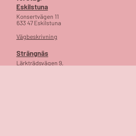
Eskilstuna
Konsertvägen 11
633 47 Eskilstuna
Vägbeskrivning
Strängnäs
Lärkträdsvägen 9,
64541 Strängnäs
Vägbeskrivning
0152-785780
info@magiskahem.se